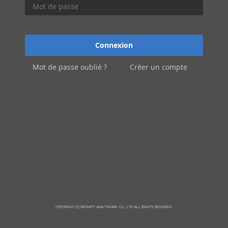
Connexion
Mot de passe oublié ?
Créer un compte
COPYRIGHT (C) INFINITT HEALTHCARE. CO., LTD ALL RIGHTS RESERVED.